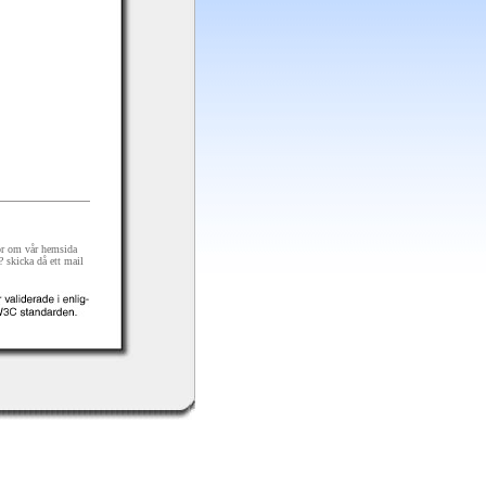
gor om vår hemsida
r? skicka då ett mail