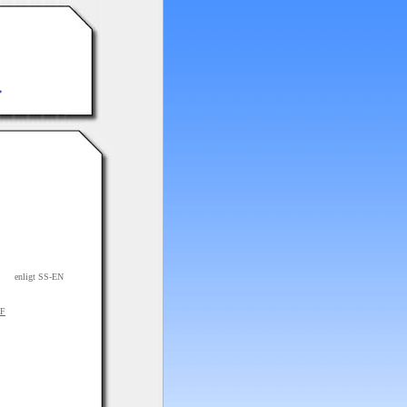
kat enligt SS-EN
DF