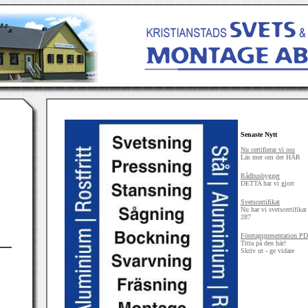
Senaste Nytt
Nu certifierar vi oss
Läs mer om det HÄR
Rådhusbygget
DETTA har vi gjort
Svetscertifikat
Nu har vi svetscertifi
287
Företagspresentation P
Titta på den här!
Skriv ut - ge vidare